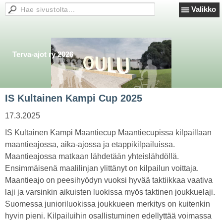
Valikko
Terva-ajot ry 2026
IS Kultainen Kampi Cup 2025
17.3.2025
IS Kultainen Kampi Maantiecup Maantiecupissa kilpaillaan
maantieajossa, aika-ajossa ja etappikilpailuissa.
Maantieajossa matkaan lähdetään yhteislähdöllä.
Ensimmäisenä maalilinjan ylittänyt on kilpailun voittaja.
Maantieajo on peesihyödyn vuoksi hyvää taktiikkaa vaativa
laji ja varsinkin aikuisten luokissa myös taktinen joukkuelaji.
Suomessa junioriluokissa joukkueen merkitys on kuitenkin
hyvin pieni. Kilpailuihin osallistuminen edellyttää voimassa