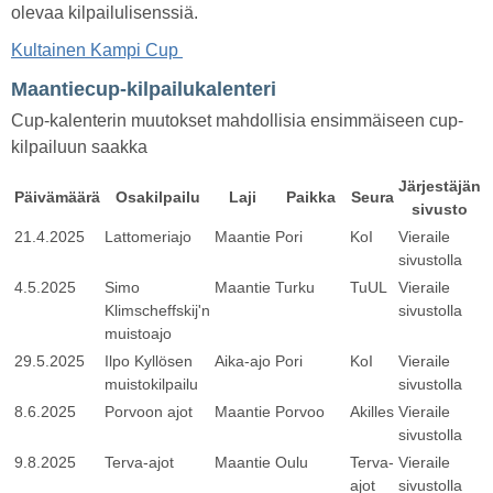
olevaa kilpailulisenssiä.
Kultainen Kampi Cup
Maantiecup-kilpailukalenteri
Cup-kalenterin muutokset mahdollisia ensimmäiseen cup-
kilpailuun saakka
Järjestäjän
Päivämäärä
Osakilpailu
Laji
Paikka
Seura
sivusto
21.4.2025
Lattomeriajo
Maantie
Pori
KoI
Vieraile
sivustolla
4.5.2025
Simo
Maantie
Turku
TuUL
Vieraile
Klimscheffskij'n
sivustolla
muistoajo
29.5.2025
Ilpo Kyllösen
Aika-ajo
Pori
KoI
Vieraile
muistokilpailu
sivustolla
8.6.2025
Porvoon ajot
Maantie
Porvoo
Akilles
Vieraile
sivustolla
9.8.2025
Terva-ajot
Maantie
Oulu
Terva-
Vieraile
ajot
sivustolla