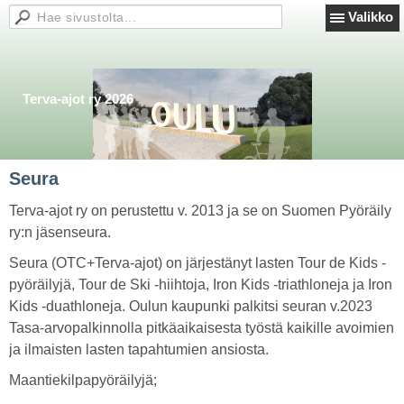
Valikko
Terva-ajot ry 2026
Seura
Terva-ajot ry on perustettu v. 2013 ja se on Suomen Pyöräily
ry:n jäsenseura.
Seura (OTC+Terva-ajot) on järjestänyt lasten Tour de Kids -
pyöräilyjä, Tour de Ski -hiihtoja, Iron Kids -triathloneja ja Iron
Kids -duathloneja. Oulun kaupunki palkitsi seuran v.2023
Tasa-arvopalkinnolla pitkäaikaisesta työstä kaikille avoimien
ja ilmaisten lasten tapahtumien ansiosta.
Maantiekilpapyöräilyjä;