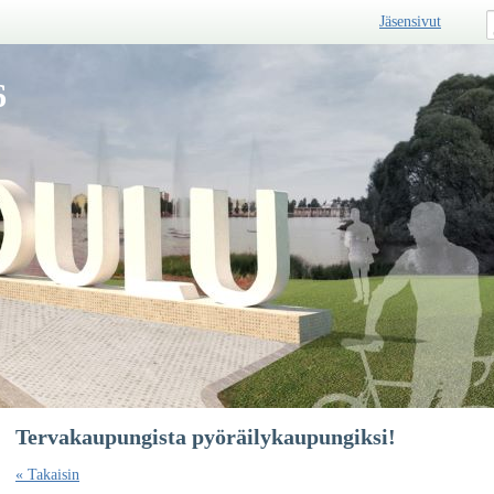
Jäsensivut
6
Tervakaupungista pyöräilykaupungiksi!
« Takaisin