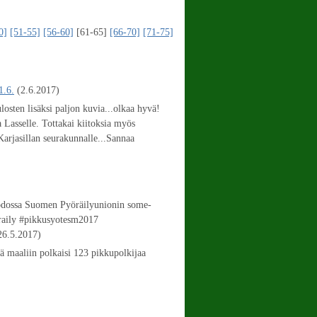
0]
[51-55]
[56-60]
[61-65]
[66-70]
[71-75]
1.6.
(2.6.2017)
ulosten lisäksi paljon kuvia...olkaa hyvä!
a Lasselle. Tottakai kiitoksia myös
Karjasillan seurakunnalle...Sannaa
odossa Suomen Pyöräilyunionin some-
raily #pikkusyotesm2017
26.5.2017)
lä maaliin polkaisi 123 pikkupolkijaa