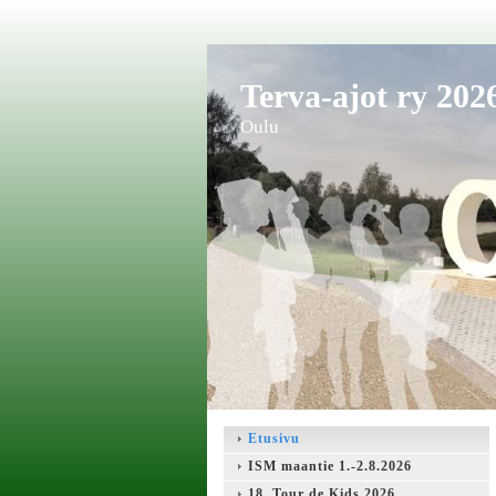
Terva-ajot ry 202
Oulu
Etusivu
ISM maantie 1.-2.8.2026
18. Tour de Kids 2026