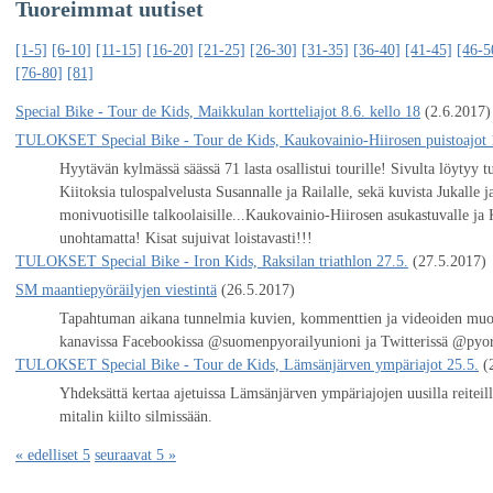
Tuoreimmat uutiset
[1-5]
[6-10]
[11-15]
[16-20]
[21-25]
[26-30]
[31-35]
[36-40]
[41-45]
[46-5
[76-80]
[81]
Special Bike - Tour de Kids, Maikkulan kortteliajot 8.6. kello 18
(2.6.2017)
TULOKSET Special Bike - Tour de Kids, Kaukovainio-Hiirosen puistoajot 
Hyytävän kylmässä säässä 71 lasta osallistui tourille! Sivulta löytyy t
Kiitoksia tulospalvelusta Susannalle ja Railalle, sekä kuvista Jukalle j
monivuotisille talkoolaisille...Kaukovainio-Hiirosen asukastuvalle ja 
unohtamatta! Kisat sujuivat loistavasti!!!
TULOKSET Special Bike - Iron Kids, Raksilan triathlon 27.5.
(27.5.2017)
SM maantiepyöräilyjen viestintä
(26.5.2017)
Tapahtuman aikana tunnelmia kuvien, kommenttien ja videoiden mu
kanavissa Facebookissa @suomenpyorailyunioni ja Twitterissä @pyo
TULOKSET Special Bike - Tour de Kids, Lämsänjärven ympäriajot 25.5.
(
Yhdeksättä kertaa ajetuissa Lämsänjärven ympäriajojen uusilla reiteil
mitalin kiilto silmissään.
« edelliset 5
seuraavat 5 »